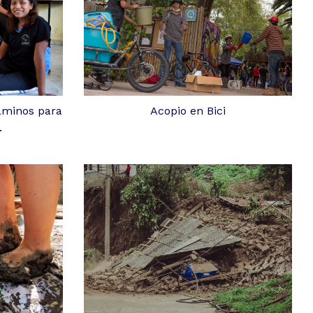
aminos para
Acopio en Bici
.